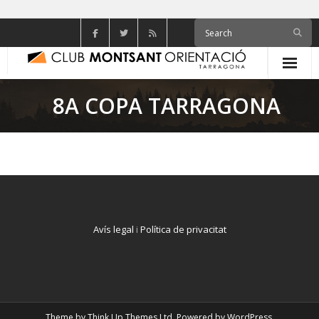
Skip
to
content
8A COPA TARRAGONA
Avís legal
i
Política de privacitat
Theme by
Think Up Themes Ltd
. Powered by
WordPress
.