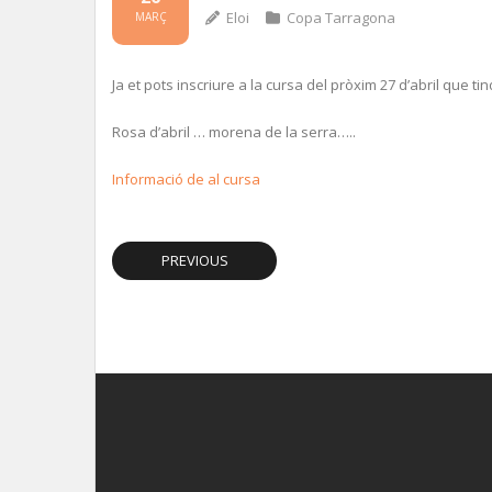
Eloi
Copa Tarragona
MARÇ
Ja et pots inscriure a la cursa del pròxim 27 d’abril que tin
Rosa d’abril … morena de la serra…..
Informació de al cursa
PREVIOUS