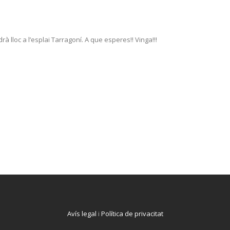
drà lloc a l’esplai Tarragoní. A que esperes!! Vinga!!!
Avís legal
i
Política de privacitat