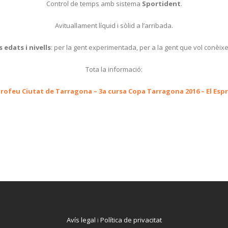
Control de temps amb sistema
Sportident
.
Avituallament líquid i sòlid a l’arribada.
 edats i nivells
: per la gent experimentada, per a la gent que vol conèixer 
Tota la informació:
Trofeu Ciutat de Tarragona – 3a cursa Copa Tarragona 2016 – El Espr
Avís legal
i
Política de privacitat