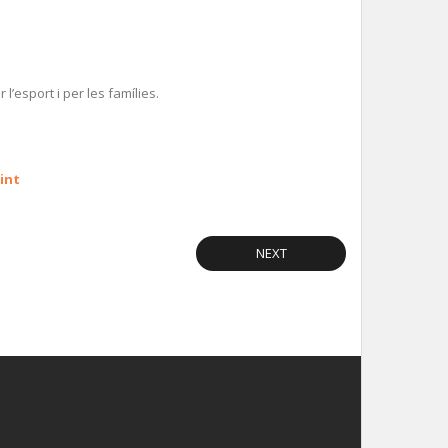
l’esport i per les famílies.
int
NEXT