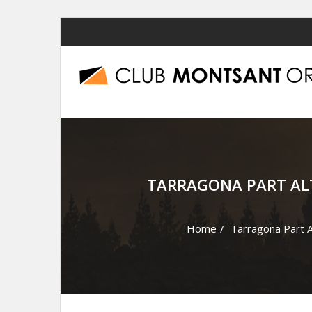
Skip
to
content
TARRAGONA PART ALT
Home
/
Tarragona Part A