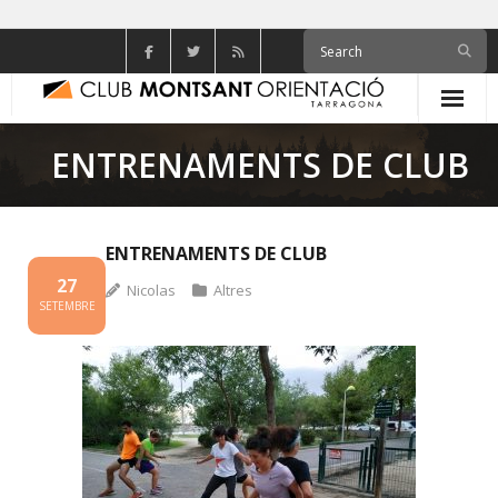
Skip
to
content
ENTRENAMENTS DE CLUB
ENTRENAMENTS DE CLUB
27
Nicolas
Altres
SETEMBRE