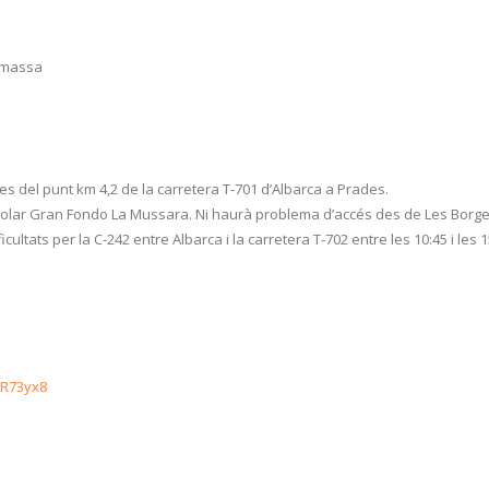
n massa
es del punt km 4,2 de la carretera T-701 d’Albarca a Prades.
 Polar Gran Fondo La Mussara. Ni haurà problema d’accés des de Les Borge
icultats per la C-242 entre Albarca i la carretera T-702 entre les 10:45 i le
pR73yx8