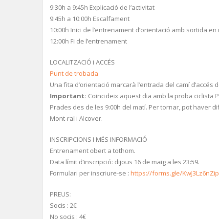
9:30h a 9:45h Explicació de l’activitat
9:45h a 10:00h Escalfament
10:00h Inici de l’entrenament d’orientació amb sortida e
12:00h Fi de l’entrenament
LOCALITZACIÓ i ACCÉS
Punt de trobada
Una fita d’orientació marcarà l’entrada del camí d’accés d
Important:
Coincideix aquest dia amb la proba ciclista
Prades des de les 9:00h del matí. Per tornar, pot haver dif
Mont-ral i Alcover.
INSCRIPCIONS I MÉS INFORMACIÓ
Entrenament obert a tothom.
Data límit d’inscripció: dijous 16 de maig a les 23:59.
Formulari per inscriure-se :
https://forms.gle/KwJ3Lz6nZi
PREUS:
Socis : 2€
No socis : 4€