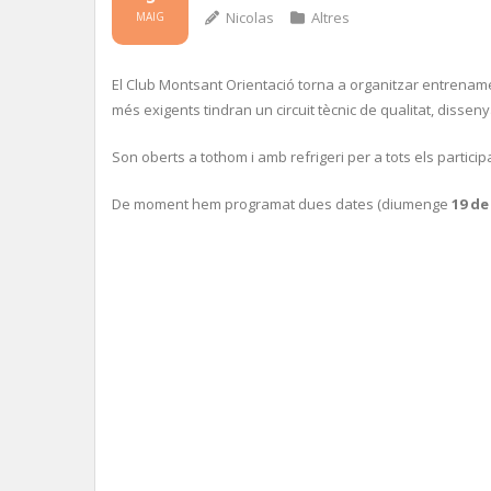
Nicolas
Altres
MAIG
El Club Montsant Orientació torna a organitzar entrenament
més exigents tindran un circuit tècnic de qualitat, dissen
Son oberts a tothom i amb refrigeri per a tots els particip
De moment hem programat dues dates (diumenge
19 de