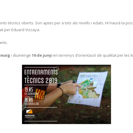
s tècnics oberts. Son aptes per a tots als nivells i edats. Hi haurà la possi
yat per Eduard Vizcaya.
ants.
 maig
i diumenge
16 de juny
) en terrenys d’orientació de qualitat per le