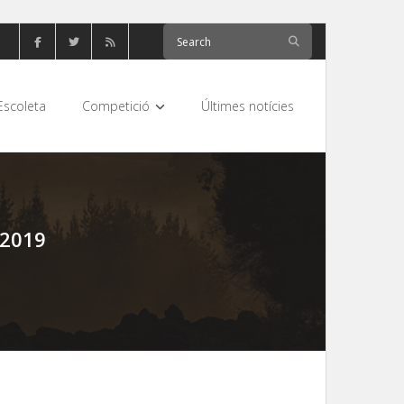
Escoleta
Competició
Últimes notícies
2019